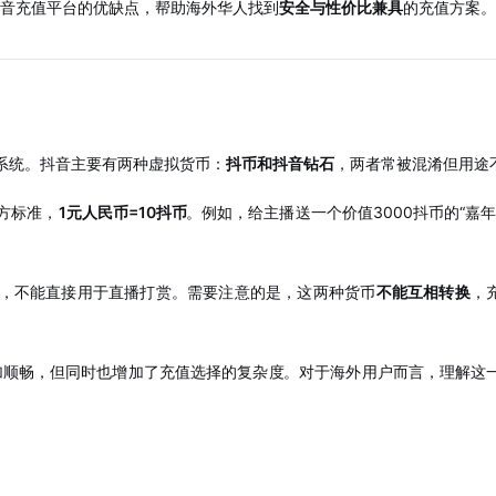
抖音充值平台的优缺点，帮助海外华人找到
安全与性价比兼具
的充值方案。
系统。抖音主要有两种虚拟货币：
抖币和抖音钻石
，两者常被混淆但用途
方标准，
1元人民币=10抖币
。例如，给主播送一个价值3000抖币的“嘉年
，不能直接用于直播打赏。需要注意的是，这两种货币
不能互相转换
，
加顺畅，但同时也增加了充值选择的复杂度
。对于海外用户而言，理解这