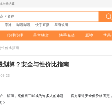
统自动结算！
原神
哔哩哔哩
快手直播
星穹铁道
哔哩哔哩
星穹铁道
快手充值
原神
苹果
与性价比指南
个最划算？安全与性价比指南
09-23
户。然而，充值抖币却成为许多人的难题——官方渠道安全但价格固定
式？