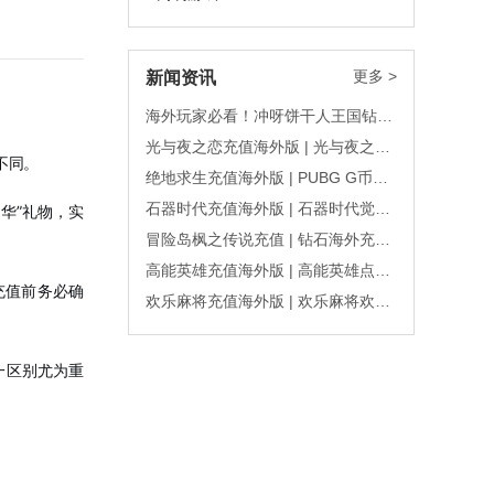
更多 >
新闻资讯
海外玩家必看！冲呀饼干人王国钻石怎么充？安全秒到攻略
光与夜之恋充值海外版 | 光与夜之恋北极星海外充值秒到
不同
。
绝地求生充值海外版 | PUBG G币海外充值账秒到
石器时代充值海外版 | 石器时代觉醒珍珠海外充值秒到
华”礼物，实
冒险岛枫之传说充值 | 钻石海外充值秒到账
高能英雄充值海外版 | 高能英雄点券海外充值秒到账
充值前务必确
欢乐麻将充值海外版 | 欢乐麻将欢乐豆海外充值秒到
一区别尤为重