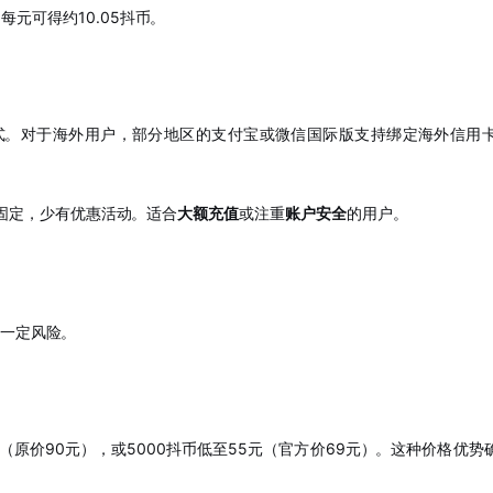
每元可得约10.05抖币
。
式
。对于海外用户，部分地区的支付宝或微信国际版支持绑定海外信用
固定，少有优惠活动
。适合
大额充值
或注重
账户安全
的用户。
在一定风险
。
元（原价90元）
，或5000抖币低至55元（官方价69元）
。这种价格优势