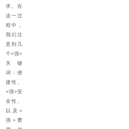
求。在
这一过
程中，
我们注
意到几
个<强>
关键
词：便
捷性、
<强>安
全性、
以及<
强>费