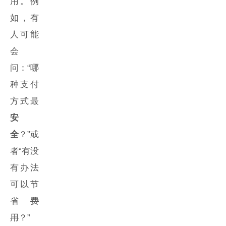
用。例
如，有
人可能
会
问：“哪
种支付
方式最
安
全
？”或
者“有没
有办法
可以节
省
费
用
？”