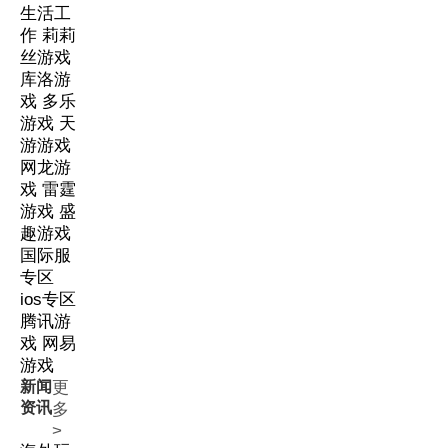
生活工
作
莉莉
丝游戏
库洛游
戏
多乐
游戏
天
游游戏
网龙游
戏
雷霆
游戏
盛
趣游戏
国际服
专区
ios专区
腾讯游
戏
网易
游戏
新闻
更
资讯
多
>