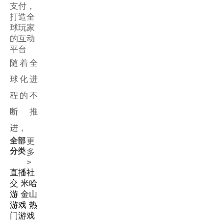
支付，
打造全
球玩家
的互动
平台
随着全
球化进
程的不
断推
进，
全部
更
分类
多
>
直播社
交
米哈
游
金山
游戏
热
门游戏