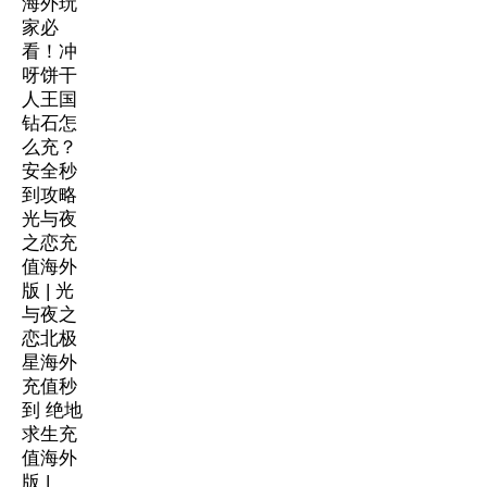
海外玩
家必
看！冲
呀饼干
人王国
钻石怎
么充？
安全秒
到攻略
光与夜
之恋充
值海外
版 | 光
与夜之
恋北极
星海外
充值秒
到
绝地
求生充
值海外
版 |