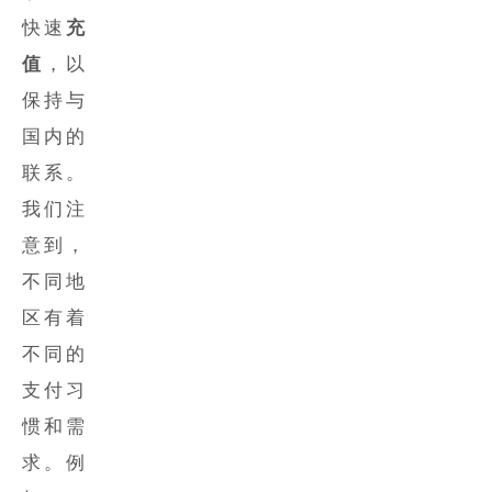
快速
充
值
，以
保持与
国内的
联系。
我们注
意到，
不同地
区有着
不同的
支付习
惯和需
求。例