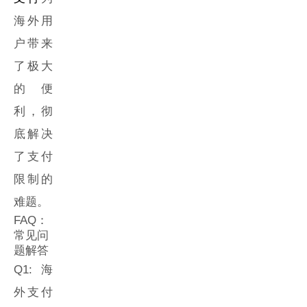
海外用
户带来
了极大
的便
利，彻
底解决
了支付
限制的
难题。
FAQ：
常见问
题解答
Q1: 海
外支付