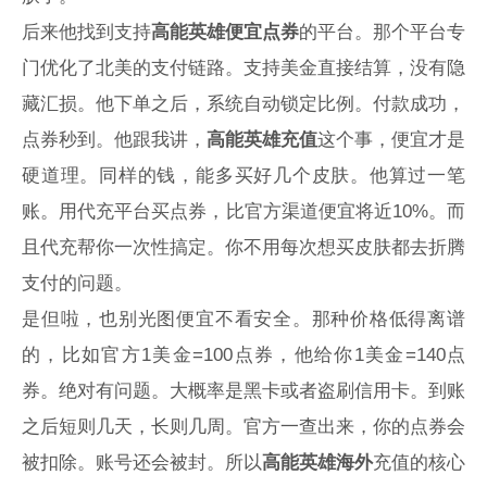
后来他找到支持
高能英雄便宜点券
的平台。那个平台专
门优化了北美的支付链路。支持美金直接结算，没有隐
藏汇损。他下单之后，系统自动锁定比例。付款成功，
点券秒到。他跟我讲，
高能英雄充值
这个事，便宜才是
硬道理。同样的钱，能多买好几个皮肤。他算过一笔
账。用代充平台买点券，比官方渠道便宜将近10%。而
且代充帮你一次性搞定。你不用每次想买皮肤都去折腾
支付的问题。
是但啦，也别光图便宜不看安全。那种价格低得离谱
的，比如官方1美金=100点券，他给你1美金=140点
券。绝对有问题。大概率是黑卡或者盗刷信用卡。到账
之后短则几天，长则几周。官方一查出来，你的点券会
被扣除。账号还会被封。所以
高能英雄海外
充值的核心