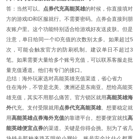
答：当然可以。
点券代充高能英雄
的时候，你直接填对
方的游戏ID和区服就行。不需要密码。点券会直接到朋
友账户里。这个功能特别适合给游戏好友送皮肤。但是
注意，单日给同一个ID充值的次数别太多。如果超过5
次，可能会触发官方的防刷机制。建议单日不超过3
笔。如果需要大量给多个账号充值，可以联系客服走批
量充值通道。他们有专门的接口。
总结：海外玩家选对高能英雄充值渠道，省心省力
住在海外，不管是北美、澳洲还是东南亚。想给高能英
雄充值，其实不用那么痛苦。官方锁区就用
高能英雄海
外
代充。支付受限就用
点券代充高能英雄
。想要稳定就
用
高能英雄点券海外充值
的靠谱平台。想要便宜就找
高
能英雄便宜点券
的渠道。关键是你得会挑。别为了省几
块钱去那种来路不明的小网站。账号安全比什么都重