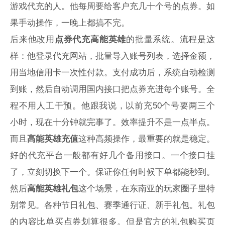
游戏代充的人。他每周要给客户充几十个号的点券。如
果手动操作，一晚上都搞不完。
后来他改用
点券代充高能英雄
的批量系统。流程是这
样：他登录代充网站，批量导入账号列表，选择金额，
用当地信用卡一次性付款。支付成功后，系统自动检测
到账，然后自动调用国内接口把点券充进每个账号。全
程不用人工干预。他跟我说，以前充50个号要两三个
小时，现在十分钟就完事了。效率提升不是一点半点。
而且
高能英雄充值
这种高频操作，最重要的就是稳定。
好的代充平台一般都有好几个备用接口。一个接口挂
了，立刻切换下一个。保证你任何时候下单都能秒到。
然后
高能英雄礼包
这个场景，在东南亚的玩家圈子里特
别常见。各种节日礼包、赛季通行证、新手礼包。礼包
的内容比单买点券划算很多。但是官方的礼包购买页