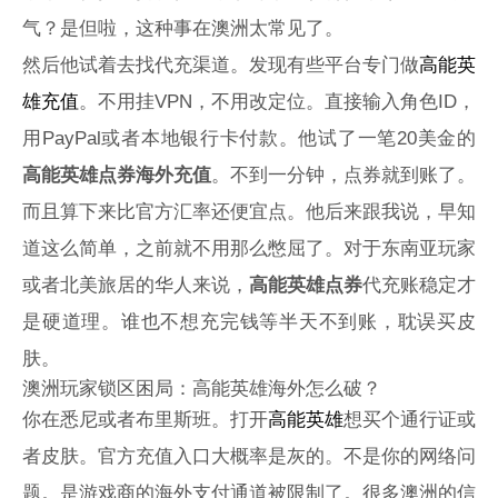
气？是但啦，这种事在澳洲太常见了。
然后他试着去找代充渠道。发现有些平台专门做
高能英
雄充值
。不用挂VPN，不用改定位。直接输入角色ID，
用PayPal或者本地银行卡付款。他试了一笔20美金的
高能英雄点券海外充值
。不到一分钟，点券就到账了。
而且算下来比官方汇率还便宜点。他后来跟我说，早知
道这么简单，之前就不用那么憋屈了。对于东南亚玩家
或者北美旅居的华人来说，
高能英雄点券
代充账稳定才
是硬道理。谁也不想充完钱等半天不到账，耽误买皮
肤。
澳洲玩家锁区困局：高能英雄海外怎么破？
你在悉尼或者布里斯班。打开
高能英雄
想买个通行证或
者皮肤。官方充值入口大概率是灰的。不是你的网络问
题。是游戏商的海外支付通道被限制了。很多澳洲的信