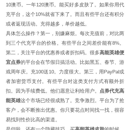
10澳币。一年120澳币。能买好多皮肤了。如果你用代
充平台，这个10%就省下来了。而且有些平台还有积分
或者返现活动。充得越多，单价越低。
具体怎么操作？第一，别嫌麻烦。每次充值前，对比两
到三个代充平台的价格。有些平台之间差价能有8%。
第二，关注平台的优惠券或者折扣码。很多
高能英雄便
宜点券
的平台会在节假日搞活动。比如黑五、春节、游
戏周年庆。充100送10。力度很大。第三，用PayPal或
者加密货币支付。有些平台对这类支付方式有额外折
扣。因为手续费低。他们愿意让利给用户。
点券代充高
能英雄
这个市场已经很成熟了。竞争激烈。平台为了抢
客户，会不断推出优惠。你只要花点时间找一找，很容
易找到性价比高的渠道。
是但啦，还有一个隐藏技巧。买
高能英雄皮肤
的时候，