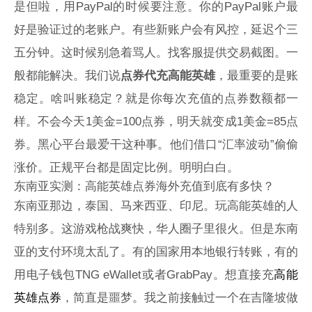
是但啦，用PayPal的时候要注意。你的PayPal账户最
好是验证过的老账户。有些新账户会有风控，延迟个三
五分钟。这时候别急着骂人。找客服提供交易截图。一
般都能解决。我们说
点券代充高能英雄
，最重要的是账
稳定。啥叫账稳定？就是你每次充值的点券数额都一
样。不会今天1美金=100点券，明天就变成1美金=85点
券。黑心平台最爱干这种事。他们借口“汇率波动”偷偷
涨价。正规平台都是固定比例。明明白白。
东南亚实测：高能英雄点券海外充值到底有多快？
东南亚那边，泰国、马来西亚、印尼。玩高能英雄的人
特别多。这游戏枪战爽快，华人圈子里很火。但是东南
亚的支付环境太乱了。有的国家用本地银行转账，有的
用电子钱包TNG eWallet或者GrabPay。想直接充
高能
英雄点券
，简直是噩梦。我之前接触过一个在吉隆坡做