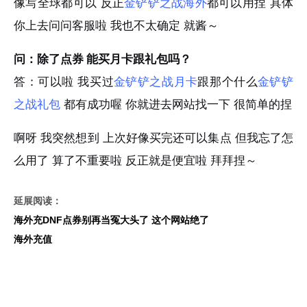
像写全球都可以 反正
金铲铲之战海外
都可以用捏 具体
你上去问问客服啦 我也不太确定 就酱～
问：除了点券 能买月卡跟礼包吗？
答：可以啦 我买过
金铲铲之战月卡
跟那个什么
金铲铲
之战礼包
都有成功喔 你就进去网站找一下 很简单的捏
啊呀 我突然想到 上次好像买完还可以集点 但我忘了怎
么用了 算了不重要啦 反正就是便宜啦 拜拜捏～
延展阅读：
海外充DNF点券别再当冤大头了 这个网站绝了
海外充值