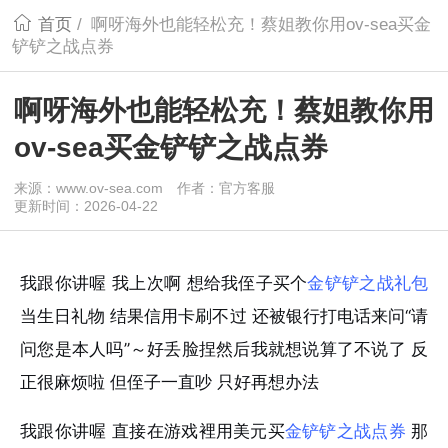
首页
/
啊呀海外也能轻松充！蔡姐教你用ov-sea买金
铲铲之战点券
啊呀海外也能轻松充！蔡姐教你用
ov-sea买金铲铲之战点券
来源：www.ov-sea.com
作者：官方客服
更新时间：2026-04-22
我跟你讲喔 我上次啊 想给我侄子买个
金铲铲之战礼包
当生日礼物 结果信用卡刷不过 还被银行打电话来问“请
问您是本人吗”～好丢脸捏然后我就想说算了不说了 反
正很麻烦啦 但侄子一直吵 只好再想办法
我跟你讲喔 直接在游戏裡用美元买
金铲铲之战点券
那