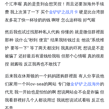
个汇率喔 真的是贵到会想哭捏！而且还要加海外手续
费 我上次算了一下 买个
金铲铲之战月卡
硬是比台湾朋
友多花了快一杯珍奶的钱 啊呀 怎么这样啦 好气喔
然后我也试过找那种私人代购 你懂的 就是微信群裡面
那种 说什么“秒到 便宜” 结果我转钱过去 他说“系统维
护 要等一下” 等了两天都没到 我真的吓死 想说是不是
被骗了 还好最后有退钱给我啦 但那个心情喔 真的很差
捏 就酱啦 反正我再也不敢找了
后来我在休斯顿的一个妈妈团购群裡面 有人分享说他
们家用一个叫ov-sea的网站 专门做
金铲铲之战海外
的
代充 我一开始也是怕怕的啊 想说网站会不会是诈骗 但
我看群裡好几个人都说用过 我就想说试试看啦 反正也
不贵