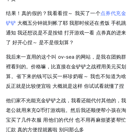
结果！真的假的？我看看捏～ 我买了一个
点券代充金
铲铲
大概五分钟就到帐了耶 我那时候还在煮饭 手机跳
通知 我还想说是不是按错 打开游戏一看 点券真的进来
了 好开心捏～ 是不是很划算？
我后来一直用的这个叫 ov-sea 的网站，是我在团购群
裡看到的。价格嘛，比直接在金铲铲之战裡用美元买划
算。省下来的钱可以买一杯珍奶喔～ 我也不知道为啥
反正就是比较便宜啦 大概就是这样 你试试看就懂了捏
他们家不光能充金铲铲之战，我看还能代付其他的，我
老公就用来充Q币打游戏啦。然后我还顺便帮小孩在淘
宝买了几件衣服 用他们的代付 也不用再麻烦婆婆帮忙
汇款 真的方便捏就酱啦 别问那么多